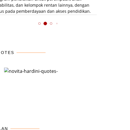
lompok rentan lainnya, dengan
dayaan dan akses pendidikan.
UOTES
I DPR
Mengunjungi Korban
Gerak Cepat Novita
oroti
Bencana Tanah Gerak
Hardini Bersama Pemda
ayaan
Trenggalek
Tinjau dan Salurkan
aku
Bantuan untuk Korban
Banjir Trenggalek
LAN