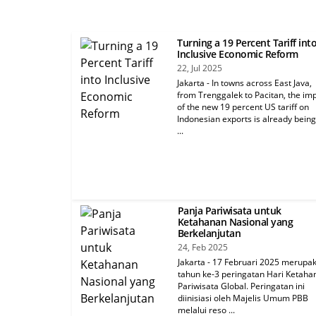
Turning a 19 Percent Tariff int
Inclusive Economic Reform
22, Jul 2025
Jakarta - In towns across East Java,
from Trenggalek to Pacitan, the im
of the new 19 percent US tariff on
Indonesian exports is already being
...
Panja Pariwisata untuk
Ketahanan Nasional yang
Berkelanjutan
24, Feb 2025
Jakarta - 17 Februari 2025 merupa
tahun ke-3 peringatan Hari Ketaha
Pariwisata Global. Peringatan ini
diinisiasi oleh Majelis Umum PBB
melalui reso ...