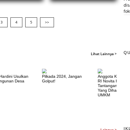
disabilitas, dan ke
ngan kepada UMKM dalam
fokus pada pember
ngkan usaha dan pemasaran produk.
3
4
5
>>
Q
Lihat Lainnya >
ardini Usulkan
Pilkada 2024, Jangan
Anggota Komisi VI
gunan Desa
Golput!
RI Novita Hardini S
Tantangan Pembi
Yang Dihadapi Pel
UMKM
IK
Lainnya >