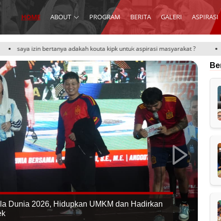
HOME
ABOUT
PROGRAM
BERITA
GALERI
ASPIRASI
adakah kouta kipk untuk aspirasi masyarakat ?
Tentang pengelolaan per
Be
iala Dunia 2026, Hidupkan UMKM dan Hadirkan
ek