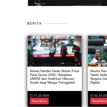
BERITA
BANTUAN SOSIAL
Memberikan bantuan sosial kepada pasien operasi
ibir sumbing, Jawa Timur Minggu, (7/9/2025)
Novita Hardini Gelar Nobar Final
Novita Har
Piala Dunia 2026, Hidupkan
Saldo Sell
UMKM dan Hadirkan Hiburan
Negara Ga
Gratis bagi Warga Trenggalek
Digital
21, Jul 2026
02, Jul 20
PENDAM
Read More
Read Mor
Program i