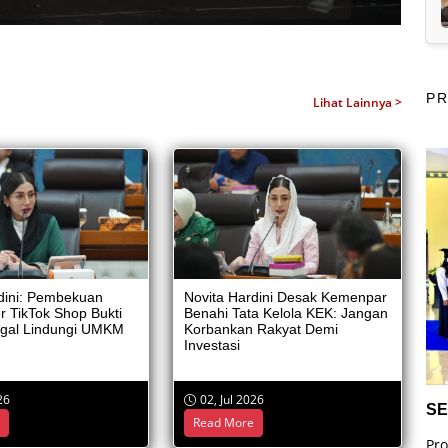
P
Lihat Lainnya >
dini: Pembekuan
Novita Hardini Desak Kemenpar
er TikTok Shop Bukti
Benahi Tata Kelola KEK: Jangan
gal Lindungi UMKM
Korbankan Rakyat Demi
Investasi
26
02, Jul 2026
SEPEDA KEREN
PINGAN TERPADU UMKM
e
Read More
Program pendidika
ni bertujuan untuk memberikan pelatihan