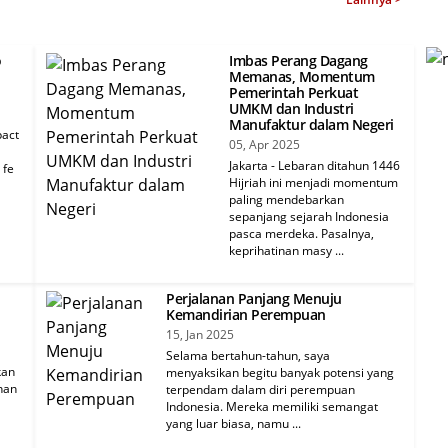
o
Imbas Perang Dagang
Memanas, Momentum
Pemerintah Perkuat
UMKM dan Industri
Manufaktur dalam Negeri
pact
05, Apr 2025
Jakarta - Lebaran ditahun 1446
 fe
Hijriah ini menjadi momentum
paling mendebarkan
sepanjang sejarah Indonesia
pasca merdeka. Pasalnya,
keprihatinan masy ...
Perjalanan Panjang Menuju
Kemandirian Perempuan
15, Jan 2025
Selama bertahun-tahun, saya
kan
menyaksikan begitu banyak potensi yang
nan
terpendam dalam diri perempuan
Indonesia. Mereka memiliki semangat
yang luar biasa, namu ...