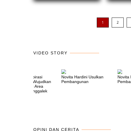
dan duku
mengemba
1
2
VIDEO STORY
Perjuangan Aspirasi
Novita Hardini Usulkan
Novita H
Novita Hardini Wujudkan
Pembangunan
Pemban
9 BTS Tower di Area
Blank Spot Trenggalek
OPINI DAN CERITA