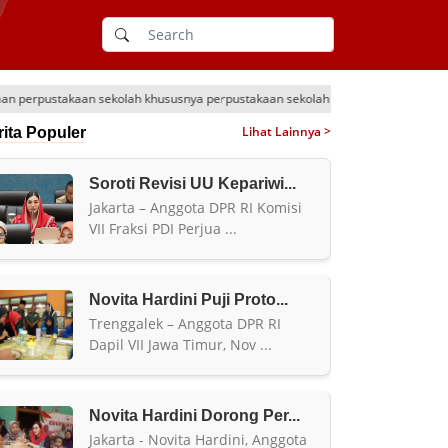
 khususnya perpustakaan sekolah Dasar yang kurang baik
Ditunggu bi
Lihat Lainnya >
rita Populer
Soroti Revisi UU Kepariwi...
Jakarta – Anggota DPR RI Komisi
VII Fraksi PDI Perjua ...
Novita Hardini Puji Proto...
Trenggalek – Anggota DPR RI
Dapil VII Jawa Timur, Nov ...
Novita Hardini Dorong Per...
Jakarta - Novita Hardini, Anggota