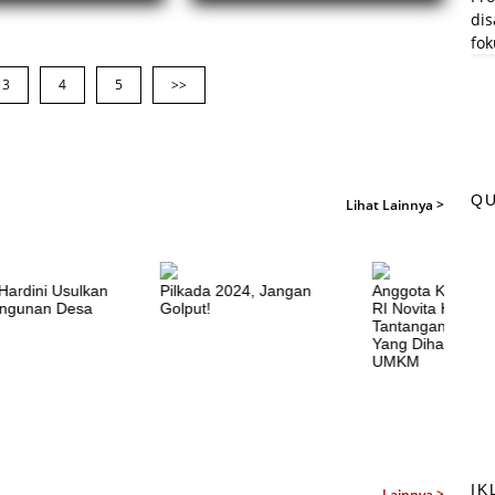
disa
dan dukungan kepada UMKM dalam
fok
mengembangkan usaha dan pemasaran produk.
3
4
5
>>
Q
Lihat Lainnya >
Hardini Usulkan
Pilkada 2024, Jangan
Anggota Komisi V
ngunan Desa
Golput!
RI Novita Hardini 
Tantangan Pemb
Yang Dihadapi Pe
UMKM
IK
Lainnya >