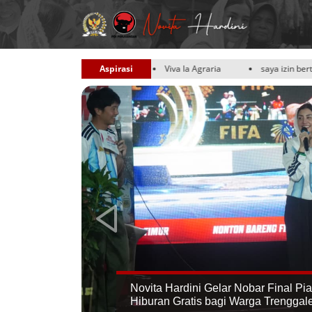
u dewan
Viva la Agraria
Aspirasi
saya izin bertanya adakah kouta kipk u
Novita Hardini Gelar Nobar Final P
Hiburan Gratis bagi Warga Trenggal