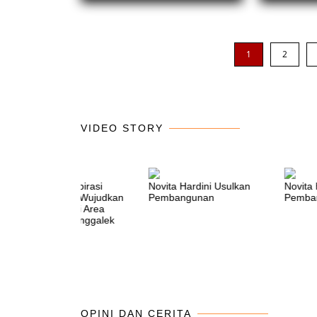
1
2
VIDEO STORY
Perjuangan Aspirasi
Novita Hardini Usulkan
Novita 
Novita Hardini Wujudkan
Pembangunan
Pemba
9 BTS Tower di Area
Blank Spot Trenggalek
OPINI DAN CERITA