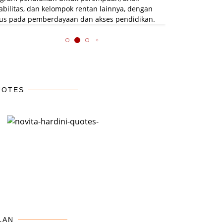
bilitas, dan kelompok rentan lainnya, dengan
us pada pemberdayaan dan akses pendidikan.
UOTES
II DPR
Mengunjungi Korban
Gerak Cepat Novita
Soroti
Bencana Tanah Gerak
Hardini Bersama Pemda
iayaan
Trenggalek
Tinjau dan Salurkan
laku
Bantuan untuk Korban
Banjir Trenggalek
LAN