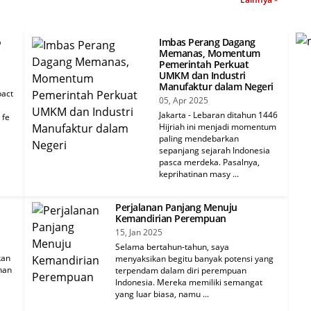
o
Imbas Perang Dagang
Memanas, Momentum
Pemerintah Perkuat
UMKM dan Industri
Manufaktur dalam Negeri
pact
05, Apr 2025
Jakarta - Lebaran ditahun 1446
 fe
Hijriah ini menjadi momentum
paling mendebarkan
sepanjang sejarah Indonesia
pasca merdeka. Pasalnya,
keprihatinan masy ...
Perjalanan Panjang Menuju
Kemandirian Perempuan
15, Jan 2025
Selama bertahun-tahun, saya
kan
menyaksikan begitu banyak potensi yang
nan
terpendam dalam diri perempuan
Indonesia. Mereka memiliki semangat
yang luar biasa, namu ...