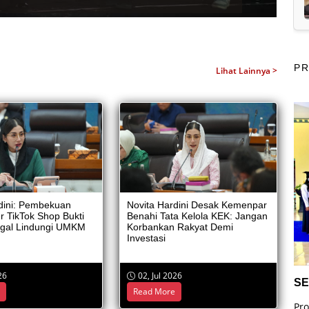
P
Lihat Lainnya >
dini: Pembekuan
Novita Hardini Desak Kemenpar
er TikTok Shop Bukti
Benahi Tata Kelola KEK: Jangan
gal Lindungi UMKM
Korbankan Rakyat Demi
Investasi
26
02, Jul 2026
SE
PENDAMPINGAN TERPADU UMKM
e
Read More
Pro
Program ini bertujuan untuk memberikan pelatihan