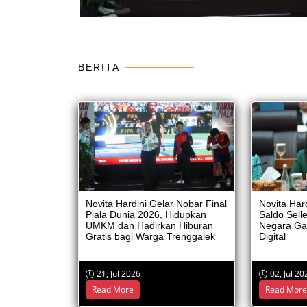
BERITA
BANTUAN SOSIAL
Memberikan bantuan sosial kepada pasien operasi
bibir sumbing, Jawa Timur Minggu, (7/9/2025)
Novita Hardini Gelar Nobar Final
Novita Har
Piala Dunia 2026, Hidupkan
Saldo Sell
UMKM dan Hadirkan Hiburan
Negara Ga
Gratis bagi Warga Trenggalek
Digital
21, Jul 2026
02, Jul 20
Read More
Read Mor