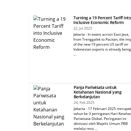
Turning a 19 Percent Tariff int
Inclusive Economic Reform
22, Jul 2025
Jakarta - In towns across East Java,
from Trenggalek to Pacitan, the im
of the new 19 percent US tariff on
Indonesian exports is already being
...
Panja Pariwisata untuk
Ketahanan Nasional yang
Berkelanjutan
24, Feb 2025
Jakarta - 17 Februari 2025 merupa
tahun ke-3 peringatan Hari Ketaha
Pariwisata Global. Peringatan ini
diinisiasi oleh Majelis Umum PBB
melalui reso ...