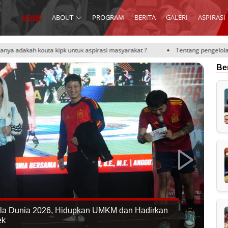
HOME
ABOUT
PROGRAM
BERITA
GALERI
ASPIRASI
ntuk aspirasi masyarakat ?
Tentang pengelolaan perpustakaan sekolah
Be
iala Dunia 2026, Hidupkan UMKM dan Hadirkan
ek